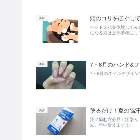
頭のコリをほぐし
美容
ヘッドスパを体験してみ
になる方は是非参考にし
7・8月のハンド&
美容
7・8月のネイルデザイン
塗るだけ！夏の脇
美容
汗に悩む方必見！汗染み
ん、年中使えますよ。