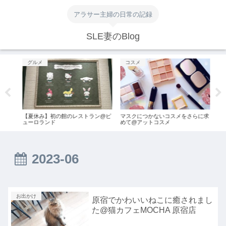
アラサー主婦の日常の記録
SLE妻のBlog
グルメ
コスメ
お
ぁ麺
【夏休み】初の館のレストラン@ピ
マスクにつかないコスメをさらに求
大人
ューロランド
めて@アットコスメ
トラ
2023-06
お出かけ
原宿でかわいいねこに癒されまし
た@猫カフェMOCHA 原宿店