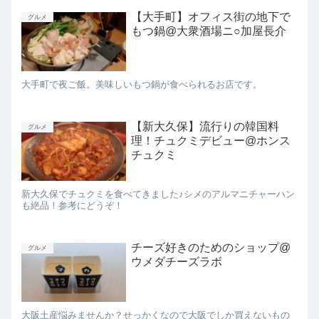
【大手町】オフィス街の地下で
グルメ
もつ鍋@大衆酒場ニ○加屋長介
大手町で夜ご飯。美味しいもつ鍋が食べられるお店です。
【新大久保】流行りの韓国料
グルメ
理！チュクミデビュー@ホンス
チュクミ
新大久保でチュクミを食べてきました♪シメのアルマニチャーハン
も絶品！参考にどうぞ！
チーズ好きのためのショップ@
グルメ
ウメダチーズラボ
大阪土産悩みませんか？せっかくなので大阪でしか買えないもの