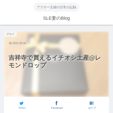
アラサー主婦の日常の記録
SLE妻のBlog
グルメ
2022.08.08
吉祥寺で買えるイチオシ土産@レ
モンドロップ
Twitter
Facebook
はてブ