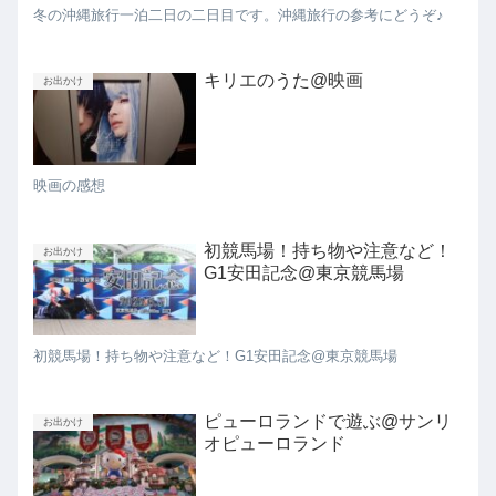
冬の沖縄旅行一泊二日の二日目です。沖縄旅行の参考にどうぞ♪
キリエのうた@映画
お出かけ
映画の感想
初競馬場！持ち物や注意など！
お出かけ
G1安田記念@東京競馬場
初競馬場！持ち物や注意など！G1安田記念@東京競馬場
ピューロランドで遊ぶ@サンリ
お出かけ
オピューロランド