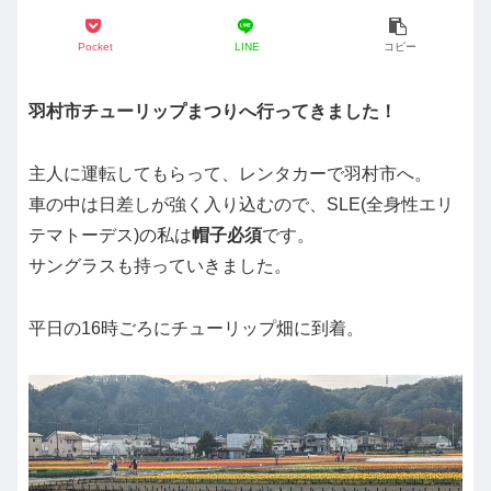
Pocket
LINE
コピー
羽村市チューリップまつりへ行ってきました！
主人に運転してもらって、レンタカーで羽村市へ。
車の中は日差しが強く入り込むので、SLE(全身性エリ
テマトーデス)の私は
帽子必須
です。
サングラスも持っていきました。
平日の16時ごろにチューリップ畑に到着。