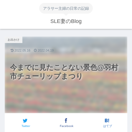
アラサー主婦の日常の記録
SLE妻のBlog
お出かけ
2022.05.16
2022.04.19
今までに見たことない景色@羽村
市チューリップまつり
Twitter
Facebook
はてブ