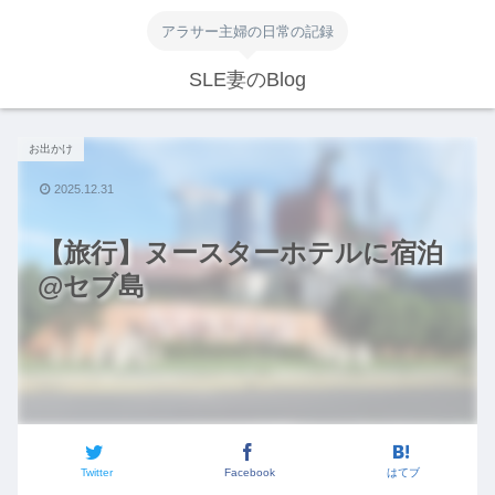
アラサー主婦の日常の記録
SLE妻のBlog
お出かけ
2025.12.31
【旅行】ヌースターホテルに宿泊
@セブ島
Twitter
Facebook
はてブ