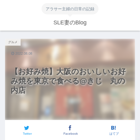
アラサー主婦の日常の記録
SLE妻のBlog
グルメ
2022.08.08
【お好み焼】大阪のおいしいお好
み焼を東京で食べる@きじ 丸の
内店
Twitter
Facebook
はてブ