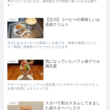
串カツといえばだるま。新幹線までの時間に食べられる店舗で
す！
【立川】コーヒーの美味しいお
グルメ
店@クリムト
立川にあるコーヒーの美味しいお店です。軽食や休憩にぴった
り！気軽に本格的コーヒーがいただけます。
気になっていたパフェ@グリル
グルメ
満天星
デザートもおいしいグリル満天星♪ランチやディナーだけでなく、
お茶の利用にもオススメです。
スタバで初カスタムしてきまし
グルメ
た@スターバックス