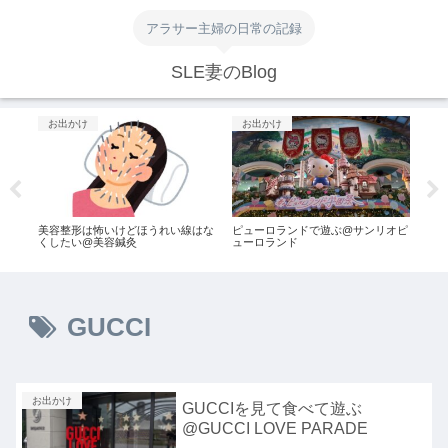
アラサー主婦の日常の記録
SLE妻のBlog
お出かけ
お出かけ
グ
フェ
美容整形は怖いけどほうれい線はな
ピューロランドで遊ぶ@サンリオピ
【新
くしたい@美容鍼灸
ューロランド
くろ
GUCCI
お出かけ
GUCCIを見て食べて遊ぶ
@GUCCI LOVE PARADE