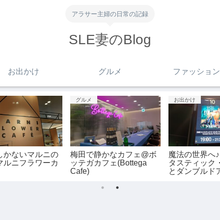
アラサー主婦の日常の記録
SLE妻のBlog
お出かけ
グルメ
ファッション
お出かけ
グルメ
ン
2024年5月日本ダービー
夏に食べたくなる冷たい
ト
@競馬
お蕎麦@そばだ家