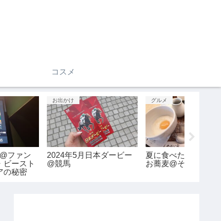
コスメ
グルメ
お出かけ
お出かけ
安定の美味しいお肉@
新幹線の疲れを、、@ひ
ピュー
叙々苑
なたの湯
2022
ランド