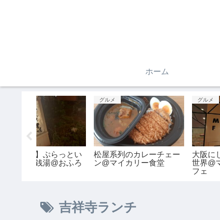
ホーム
グルメ
お出かけ
マルニの
梅田で静かなカフェ@ボ
魔法の世界へ♪@ファ
ラワーカ
ッテガカフェ(Bottega
タスティック・ビース
Cafe)
とダンブルドアの秘密
吉祥寺ランチ