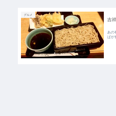
グルメ
吉
あの
ばが