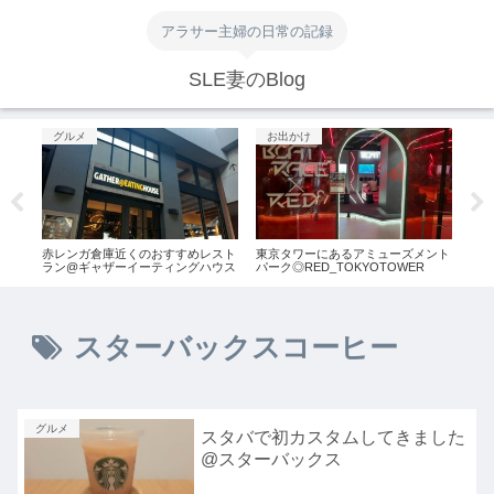
アラサー主婦の日常の記録
SLE妻のBlog
グルメ
お出かけ
グ
@中
赤レンガ倉庫近くのおすすめレスト
東京タワーにあるアミューズメント
【ス
ラン@ギャザーイーティングハウス
パーク◎RED_TOKYOTOWER
ーノ
スターバックスコーヒー
グルメ
スタバで初カスタムしてきました
@スターバックス