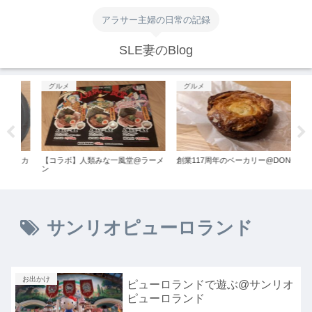
アラサー主婦の日常の記録
SLE妻のBlog
グルメ
お出かけ
】人類みな一風堂@ラーメ
創業117周年のベーカリー@DONQ
【お風呂】露天風呂が
泉湯楽の里
サンリオピューロランド
お出かけ
ピューロランドで遊ぶ@サンリオ
ピューロランド