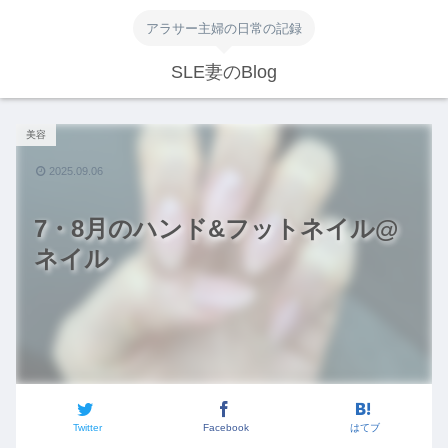
アラサー主婦の日常の記録
SLE妻のBlog
美容
2025.09.06
7・8月のハンド&フットネイル@
ネイル
Twitter
Facebook
はてブ