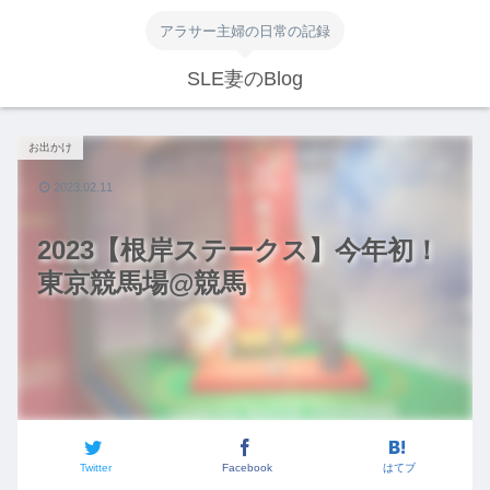
アラサー主婦の日常の記録
SLE妻のBlog
お出かけ
2023.02.11
2023【根岸ステークス】今年初！
東京競馬場@競馬
Twitter
Facebook
はてブ