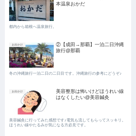
本温泉おかだ
都内から箱根へ温泉旅行。
②【成田→那覇】一泊二日沖縄
お出かけ
旅行@那覇
冬の沖縄旅行一泊二日の二日目です。沖縄旅行の参考にどうぞ♪
美容整形は怖いけどほうれい線
お出かけ
はなくしたい@美容鍼灸
美容鍼灸に行ってみた感想です♪電気も流してもらってスッキリ。
ほうれい線やたるみが気になる方必見です。