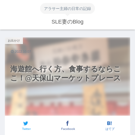
アラサー主婦の日常の記録
SLE妻のBlog
お出かけ
2022.10.07
海遊館へ行く方、食事するならこ
こ！@天保山マーケットプレース
Twitter
Facebook
はてブ