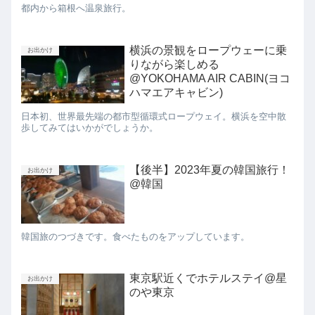
都内から箱根へ温泉旅行。
横浜の景観をロープウェーに乗
お出かけ
りながら楽しめる
@YOKOHAMA AIR CABIN(ヨコ
ハマエアキャビン)
日本初、世界最先端の都市型循環式ロープウェイ。横浜を空中散
歩してみてはいかがでしょうか。
【後半】2023年夏の韓国旅行！
お出かけ
@韓国
韓国旅のつづきです。食べたものをアップしています。
東京駅近くでホテルステイ@星
お出かけ
のや東京