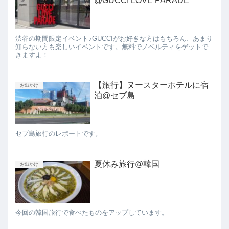
@GUCCI LOVE PARADE
渋谷の期間限定イベント♪GUCCIがお好きな方はもちろん、あまり
知らない方も楽しいイベントです。無料でノベルティをゲットで
きますよ！
【旅行】ヌースターホテルに宿
お出かけ
泊@セブ島
セブ島旅行のレポートです。
夏休み旅行@韓国
お出かけ
今回の韓国旅行で食べたものをアップしています。