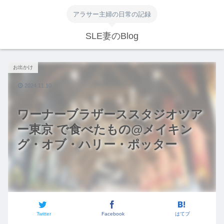
アラサー主婦の日常の記録
SLE妻のBlog
お出かけ
2024.11.10
ワーナーブラザーススタジオツア
ー東京 で食べたもの@メイキン
グ・オブ・ハリー・ポッター
Twitter
Facebook
はてブ