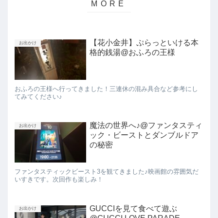
【花小金井】ぷらっといける本
お出かけ
格的銭湯@おふろの王様
おふろの王様へ行ってきました！三連休の混み具合など参考にし
てみてください♪
魔法の世界へ♪@ファンタスティ
お出かけ
ック・ビーストとダンブルドア
の秘密
ファンタスティックビースト3を観てきました♪映画館の雰囲気だ
いすきです。次回作も楽しみ！
GUCCIを見て食べて遊ぶ
お出かけ