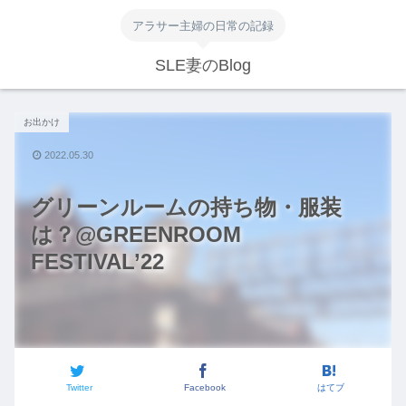
アラサー主婦の日常の記録
SLE妻のBlog
お出かけ
2022.05.30
グリーンルームの持ち物・服装
は？@GREENROOM
FESTIVAL’22
Twitter
Facebook
はてブ