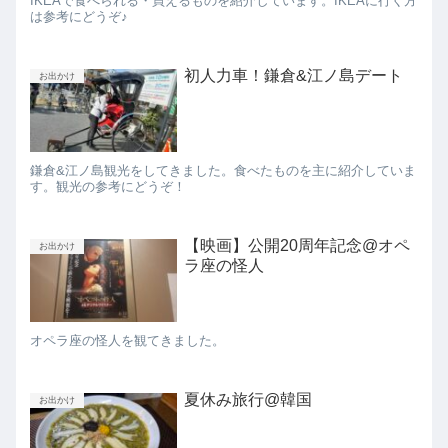
IKEAで食べられる・買えるものを紹介しています。IKEAに行く方
は参考にどうぞ♪
初人力車！鎌倉&江ノ島デート
お出かけ
鎌倉&江ノ島観光をしてきました。食べたものを主に紹介していま
す。観光の参考にどうぞ！
【映画】公開20周年記念@オペ
お出かけ
ラ座の怪人
オペラ座の怪人を観てきました。
夏休み旅行@韓国
お出かけ