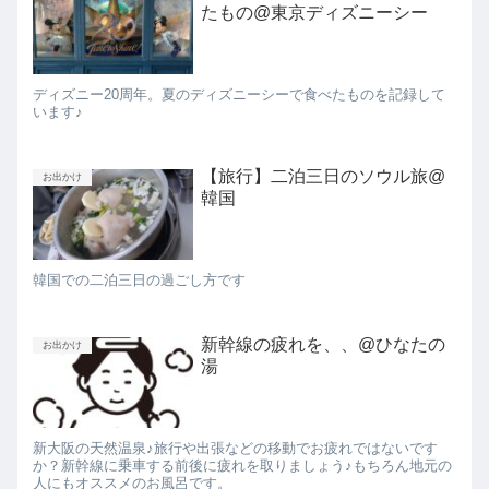
たもの@東京ディズニーシー
ディズニー20周年。夏のディズニーシーで食べたものを記録して
います♪
【旅行】二泊三日のソウル旅@
お出かけ
韓国
韓国での二泊三日の過ごし方です
新幹線の疲れを、、@ひなたの
お出かけ
湯
新大阪の天然温泉♪旅行や出張などの移動でお疲れではないです
か？新幹線に乗車する前後に疲れを取りましょう♪もちろん地元の
人にもオススメのお風呂です。