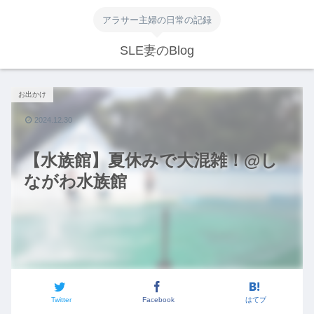
アラサー主婦の日常の記録
SLE妻のBlog
お出かけ
2024.12.30
【水族館】夏休みで大混雑！@し
ながわ水族館
Twitter
Facebook
はてブ