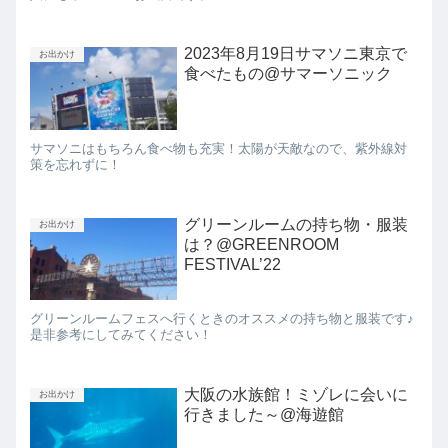
2023年8月19日サマソニ東京で
お出かけ
食べたもの@サマーソニック
サマソニはもちろん食べ物も充実！太陽が天敵なので、紫外線対
策を忘れずに！
グリーンルームの持ち物・服装
お出かけ
は？@GREENROOM
FESTIVAL’22
グリーンルームフェスへ行くときのオススメの持ち物と服装です♪
是非参考にしてみてください！
大阪の水族館！ミゾレに会いに
お出かけ
行きました～@海遊館