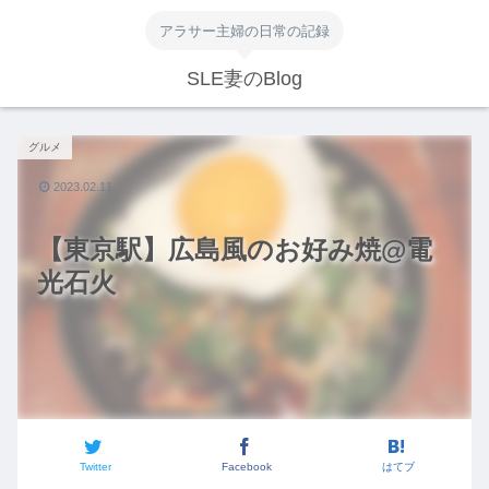
アラサー主婦の日常の記録
SLE妻のBlog
グルメ
2023.02.11
【東京駅】広島風のお好み焼@電
光石火
Twitter
Facebook
はてブ