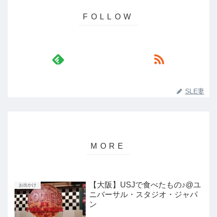
SLE妻
【大阪】USJで食べたもの♪@ユ
お出かけ
ニバーサル・スタジオ・ジャパ
ン