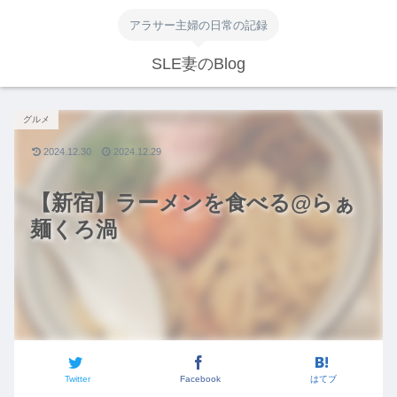
アラサー主婦の日常の記録
SLE妻のBlog
グルメ
2024.12.30
2024.12.29
【新宿】ラーメンを食べる@らぁ
麺くろ渦
Twitter
Facebook
はてブ