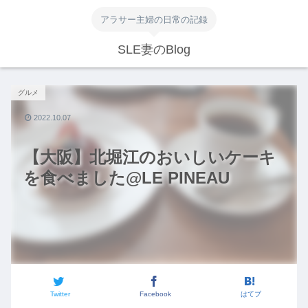
アラサー主婦の日常の記録
SLE妻のBlog
グルメ
2022.10.07
【大阪】北堀江のおいしいケーキ
を食べました@LE PINEAU
Twitter
Facebook
はてブ