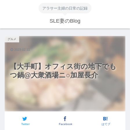
アラサー主婦の日常の記録
SLE妻のBlog
グルメ
2023.02.11
【大手町】オフィス街の地下でも
つ鍋@大衆酒場ニ○加屋長介
Twitter
Facebook
はてブ