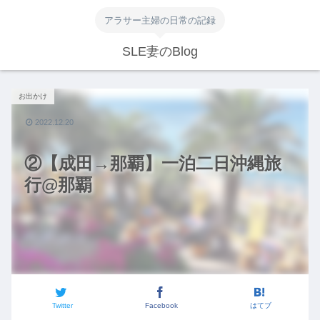
アラサー主婦の日常の記録
SLE妻のBlog
お出かけ
2022.12.20
②【成田→那覇】一泊二日沖縄旅
行@那覇
Twitter
Facebook
はてブ