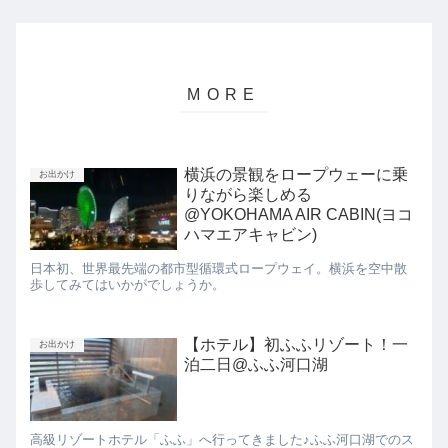
横浜の景観をロープウェーに乗
お出かけ
りながら楽しめる
@YOKOHAMA AIR CABIN(ヨコ
ハマエアキャビン)
日本初、世界最先端の都市型循環式ロープウェイ。横浜を空中散
歩してみてはいかがでしょうか。
【ホテル】初ふふリゾート！一
お出かけ
泊二日@ふふ河口湖
高級リゾートホテル「ふふ」へ行ってきました♪ふふ河口湖でのス