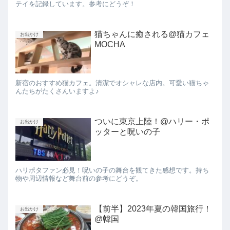
テイを記録しています。参考にどうぞ！
猫ちゃんに癒される@猫カフェ
お出かけ
MOCHA
新宿のおすすめ猫カフェ。清潔でオシャレな店内。可愛い猫ちゃ
んたちがたくさんいますよ♪
ついに東京上陸！@ハリー・ポ
お出かけ
ッターと呪いの子
ハリポタファン必見！呪いの子の舞台を観てきた感想です。持ち
物や周辺情報など舞台前の参考にどうぞ。
【前半】2023年夏の韓国旅行！
お出かけ
@韓国