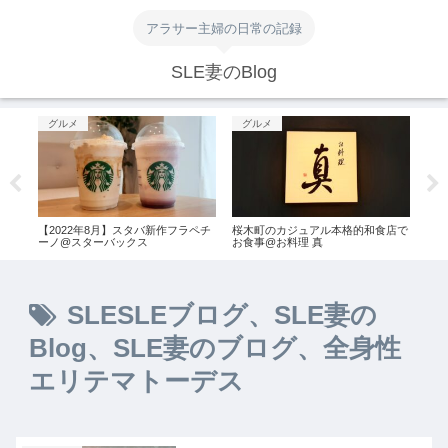
アラサー主婦の日常の記録
SLE妻のBlog
グルメ
グルメ
グ
オピ
【2022年8月】スタバ新作フラペチ
桜木町のカジュアル本格的和食店で
まる
ーノ@スターバックス
お食事@お料理 真
お店
SLESLEブログ、SLE妻の
Blog、SLE妻のブログ、全身性
エリテマトーデス