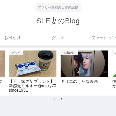
アラサー主婦の日常の記録
SLE妻のBlog
お出かけ
グルメ
ファッション
グルメ
お出かけ
ク
【不二家の新ブランド】
キリエのうた@映画
新感覚ミルキー@milky70
since1951