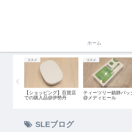
ホーム
コスメ
コスメ
トランポ
【ショッピング】百貨店
ティーツリー鎮静パッ
ンポラン
での購入品@伊勢丹
@メディヒール
SLEブログ