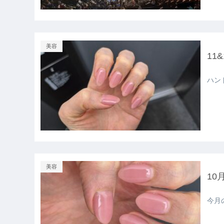
美容
11
ハン
美容
10
今月