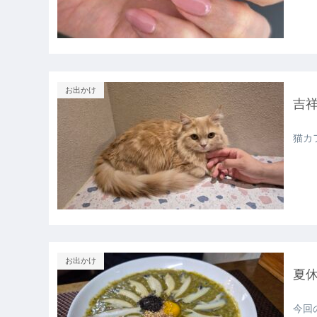
お出かけ
吉祥
猫カ
お出かけ
夏
今回