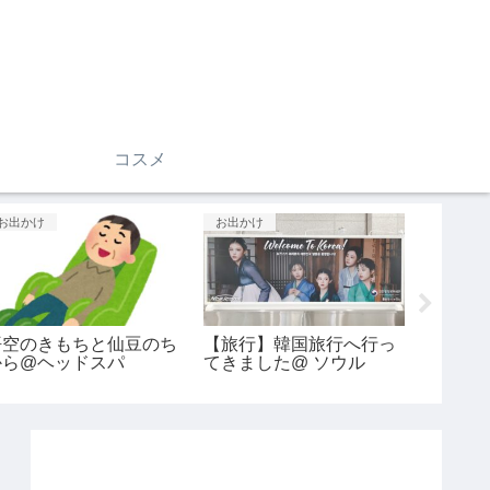
コスメ
お出かけ
お出かけ
グルメ
悟空のきもちと仙豆のち
【旅行】韓国旅行へ行っ
梅田で
から@ヘッドスパ
てきました@ ソウル
ッテガカフ
Cafe)