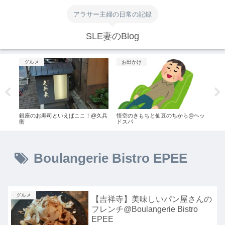
アラサー主婦の日常の記録
SLE妻のBlog
グルメ
お出かけ
グ
泊@
銀座のお寿司といえばここ！@久兵
悟空のきもちと仙豆のちから@ヘッ
スペ
衛
ドスパ
した
Boulangerie Bistro EPEE
グルメ
【吉祥寺】美味しいパン屋さんの
フレンチ@Boulangerie Bistro
EPEE