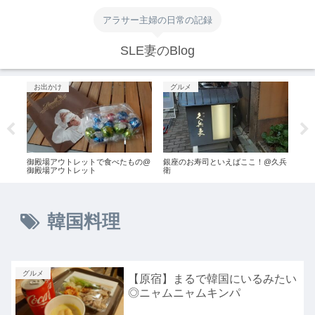
アラサー主婦の日常の記録
SLE妻のBlog
お出かけ
グルメ
グ
大阪
御殿場アウトレットで食べたもの@
銀座のお寿司といえばここ！@久兵
赤坂
御殿場アウトレット
衛
ラン
韓国料理
グルメ
【原宿】まるで韓国にいるみたい
◎ニャムニャムキンパ