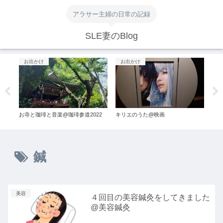
アラサー主婦の日常の記録
SLE妻のBlog
お出かけ
お出かけ
コ
入
お寺と珈琲と音楽@珈琲参道2022
キリエのうた@映画
いつ
@ネ
鍼
美容
４回目の美容鍼灸をしてきました
@美容鍼灸