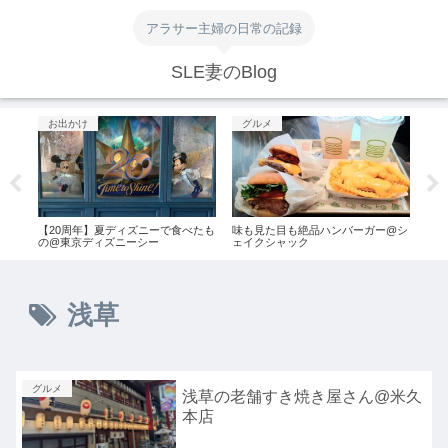
アラサー主婦の日常の記録
SLE妻のBlog
お出かけ
グルメ
お
ィッ
【20周年】夏ディズニーで食べたも
味も見た目も絶品ハンバーガー@シ
見て
秘密
の@東京ディズニーシー
ェイクシャック
ェ@M
浅草
グルメ
浅草の老舗すき焼き屋さん@米久
本店