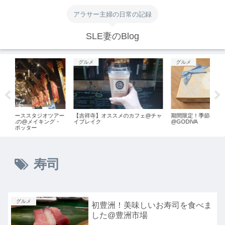
アラサー主婦の日常の記録
SLE妻のBlog
グルメ
グルメ
グルメ
【吉祥寺】オススメのカフェ@チャ
期間限定！季節のトリュフ
夏にぴっ
イブレイク
@GODIVA
サーティ
寿司
グルメ
初豊洲！美味しいお寿司を食べま
した@豊洲市場