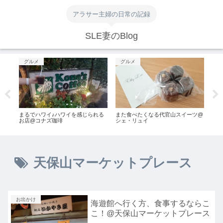
アラサー主婦の日常の記録
SLE妻のBlog
グルメ
グルメ
グ
ーメ
まるでハワイ♪ハワイを感じられる
また食べたくなる代官山スイーツ@
新大
お店@コナズ珈琲
シェ・リュイ
ショ
天保山マーケットプレース
お出かけ
海遊館へ行く方、食事するならこ
こ！@天保山マーケットプレース