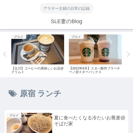
アラサー主婦の日常の記録
SLE妻のBlog
グルメ
グルメ
グ
カフ
【立川】コーヒーの美味しいお店@
【2022年8月】スタバ新作フラペチ
桜木
クリムト
ーノ@スターバックス
お食
原宿 ランチ
グルメ
夏に食べたくなる冷たいお蕎麦@
そばだ家