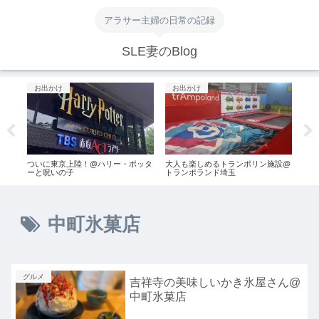
アラサー主婦の日常の記録
SLE妻のBlog
お出かけ
お出かけ
グ
泊二
ついに東京上陸！@ハリー・ポッタ
大人も楽しめるトランポリン施設@
馬刺
ーと呪いの子
トランポランド埼玉
馬力
中町氷菓店
グルメ
吉祥寺の美味しいかき氷屋さん@
中町氷菓店