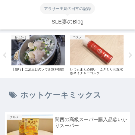
アラサー主婦の日常の記録
SLE妻のBlog
お出かけ
コスメ
グ
店で
【旅行】二泊三日のソウル旅@韓国
いつもまとめ買い！ふきとり化粧水
スタ
@ネイチャーコンク
スタ
ホットケーキミックス
グルメ
関西の高級スーパー購入品@いか
りスーパー