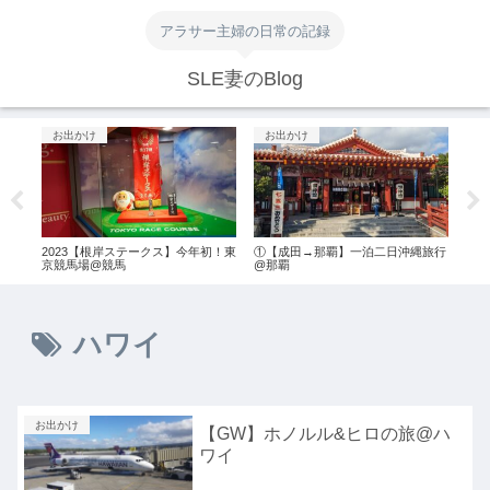
アラサー主婦の日常の記録
SLE妻のBlog
お出かけ
お出かけ
お
のフ
2023【根岸ステークス】今年初！東
①【成田→那覇】一泊二日沖縄旅行
悟空
EE
京競馬場@競馬
@那覇
ドス
ハワイ
お出かけ
【GW】ホノルル&ヒロの旅@ハ
ワイ