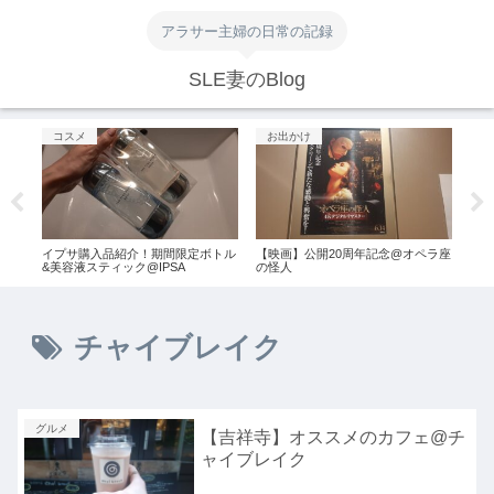
アラサー主婦の日常の記録
SLE妻のBlog
コスメ
お出かけ
お
イプサ購入品紹介！期間限定ボトル
【映画】公開20周年記念@オペラ座
猫ち
&美容液スティック@IPSA
の怪人
MO
チャイブレイク
グルメ
【吉祥寺】オススメのカフェ@チ
ャイブレイク