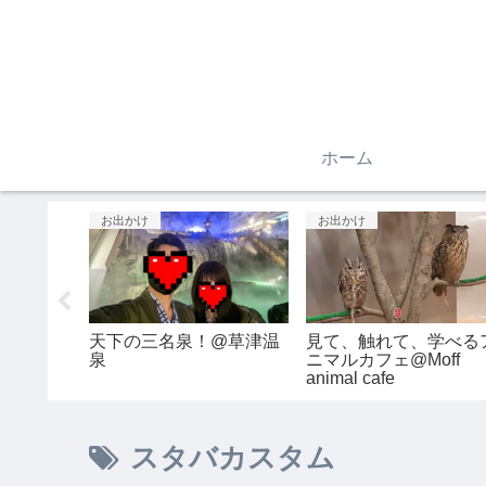
ホーム
コスメ
グルメ
レストラ
夏に備えたコスメ購入品
【吉祥寺】オススメの
@心斎橋
@アットコスメ
フェ@チャイブレイク
スタバカスタム