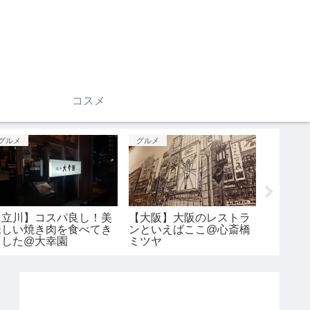
コスメ
グルメ
グルメ
お出かけ
種マシマシ！チョコ種２
銀座のお寿司といえばこ
天下の
倍！@スイカバー
こ！@久兵衛
泉