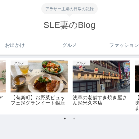
アラサー主婦の日常の記録
SLE妻のBlog
お出かけ
グルメ
ファッション
お出かけ
お出かけ
カ
①【成田→那覇】一泊二
吉祥寺の猫カフェ@ 猫カ
日沖縄旅行@那覇
フェMOCHA