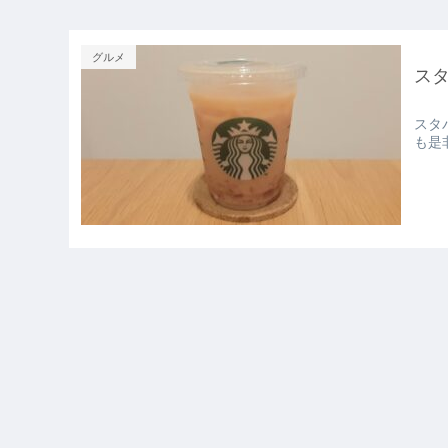
グルメ
ス
スタ
も是