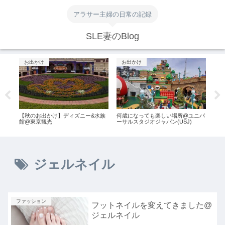
アラサー主婦の日常の記録
SLE妻のBlog
お出かけ
お出かけ
お
@シ
【秋のお出かけ】ディズニー&水族
何歳になっても楽しい場所@ユニバ
【東
館@東京観光
ーサルスタジオジャパン(USJ)
戦！
ット
ジェルネイル
ファッション
フットネイルを変えてきました@
ジェルネイル