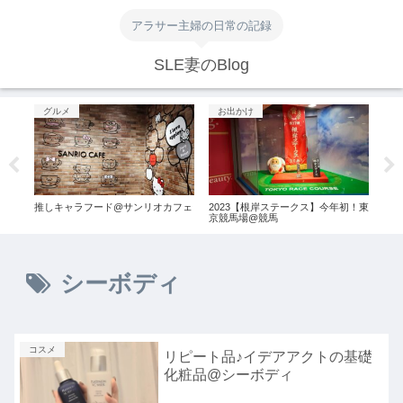
アラサー主婦の日常の記録
SLE妻のBlog
グルメ
お出かけ
グ
フタ
推しキャラフード@サンリオカフェ
2023【根岸ステークス】今年初！東
【吉
京競馬場@競馬
イブ
シーボディ
コスメ
リピート品♪イデアアクトの基礎
化粧品@シーボディ