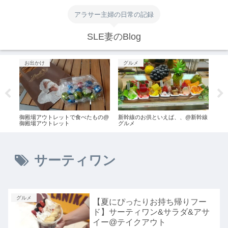
アラサー主婦の日常の記録
SLE妻のBlog
お出かけ
グルメ
お
 梅
御殿場アウトレットで食べたもの@
新幹線のお供といえば、、@新幹線
②【
御殿場アウトレット
グルメ
@那
サーティワン
グルメ
【夏にぴったりお持ち帰りフー
ド】サーティワン&サラダ&アサ
イー@テイクアウト