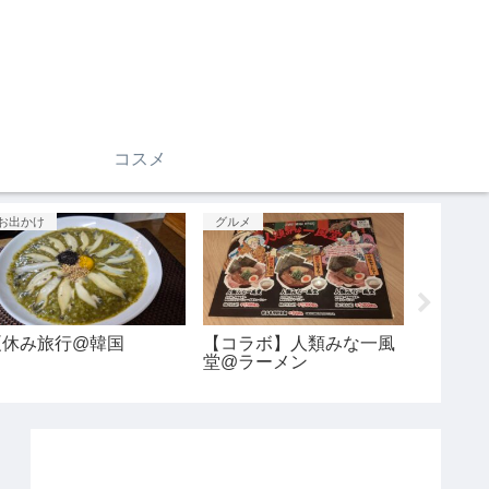
コスメ
グルメ
お出かけ
グルメ
【新宿】ラーメンを食べ
【映画】バズ・ライトイ
気にな
る@らぁ麺くろ渦
ヤーの感想@バズ・ライ
グリル
トイヤー