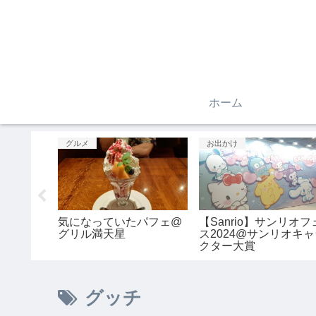
ホーム
コスメ
お出かけ
みな一風
シミ対策！オススメ美白
悟空のきもちと仙豆の
美容液@ELIXIR
から@ヘッドスパ
グッチ