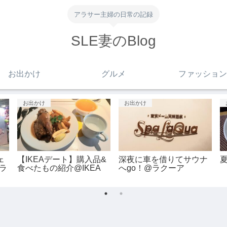
アラサー主婦の日常の記録
SLE妻のBlog
お出かけ
グルメ
ファッション
グルメ
お出かけ
ち
【吉祥寺】美味しいパン
グリーンルームの持ち
屋さんのフレンチ
物・服装は？
@Boulangerie Bistro
@GREENROOM
EPEE
FESTIVAL’22