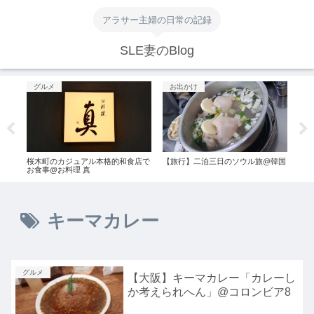
アラサー主婦の日常の記録
SLE妻のBlog
グルメ
お出かけ
お
桜木町のカジュアル本格的和食店で
【旅行】二泊三日のソウル旅@韓国
【映
お食事@お料理 真
の怪
キーマカレー
グルメ
【大阪】キーマカレー「カレーし
か考えられへん」@コロンビア8