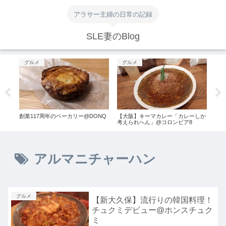
アラサー主婦の日常の記録
SLE妻のBlog
グルメ
グルメ
グ
ィッ
創業117周年のベーカリー@DONQ
【大阪】キーマカレー「カレーしか
関西
秘密
考えられへん」@コロンビア8
スー
アルマニチャーハン
グルメ
【新大久保】流行りの韓国料理！
チュクミデビュー@ホンスチュク
ミ