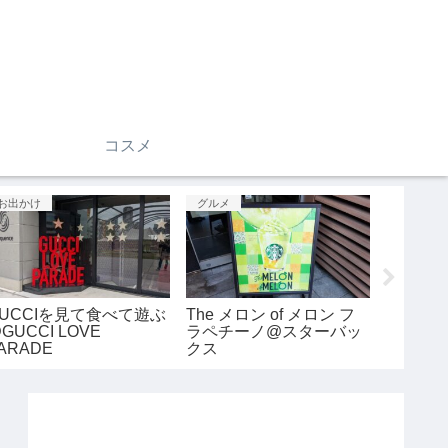
コスメ
グルメ
お出かけ
お出かけ
【スイーツ】シナボンク
深夜に車を借りてサウナ
①【成
ラシック@シナボン
へgo！@ラクーア
日沖縄