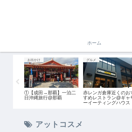
ホーム
グルメ
グルメ
メロン フ
期間限定！季節のトリュ
雰囲気よし！美味しい
ターバッ
フ@GODIVA
東京の洋食屋さん@満
星
アットコスメ