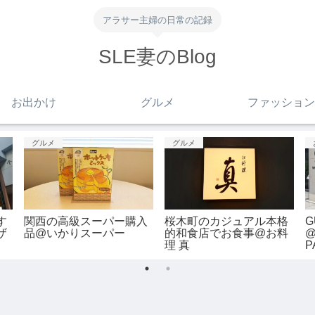
アラサー主婦の日常の記録
SLE妻のBlog
お出かけ
グルメ
ファッション
お出かけ
グルメ
！
【花火】調布の花火大会
また食べたくなる代官山
天
@調布花火
スイーツ@シェ・リュイ