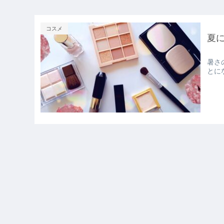
コスメ
夏
暑さ
とに