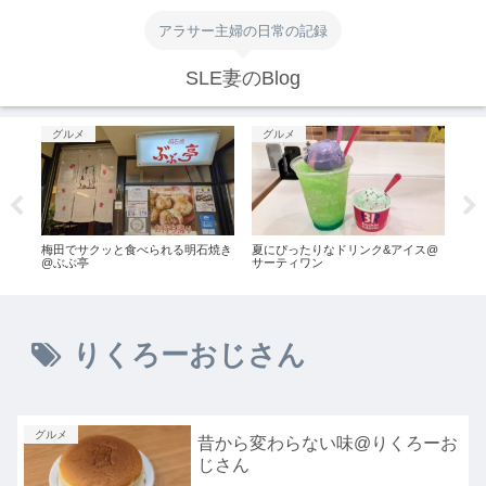
アラサー主婦の日常の記録
SLE妻のBlog
グルメ
グルメ
お
ラ座
梅田でサクッと食べられる明石焼き
夏にぴったりなドリンク&アイス@
【お
@ぶぶ亭
サーティワン
泉湯
りくろーおじさん
グルメ
昔から変わらない味@りくろーお
じさん