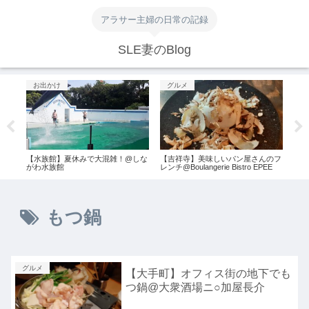
アラサー主婦の日常の記録
SLE妻のBlog
お出かけ
グルメ
グ
介@
【水族館】夏休みで大混雑！@しな
【吉祥寺】美味しいパン屋さんのフ
赤坂
がわ水族館
レンチ@Boulangerie Bistro EPEE
ラン
もつ鍋
グルメ
【大手町】オフィス街の地下でも
つ鍋@大衆酒場ニ○加屋長介