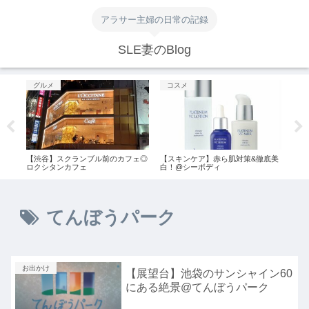
アラサー主婦の日常の記録
SLE妻のBlog
グルメ
コスメ
コ
て@
【渋谷】スクランブル前のカフェ◎
【スキンケア】赤ら肌対策&徹底美
【シ
ロクシタンカフェ
白！@シーボディ
@伊
てんぼうパーク
お出かけ
【展望台】池袋のサンシャイン60
にある絶景@てんぼうパーク