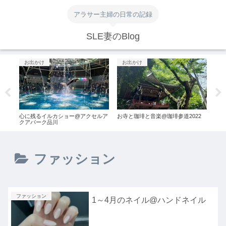
アラサー主婦の日常の記録
SLE妻のBlog
お出かけ
お出かけ
お
ィッ
心に残るイルカショー@アクセルア
お寺と珈琲と音楽@珈琲参道2022
グリ
秘密
クアパーク品川
@GR
ファッション
ファッション
1～4月のネイル@ハンドネイル