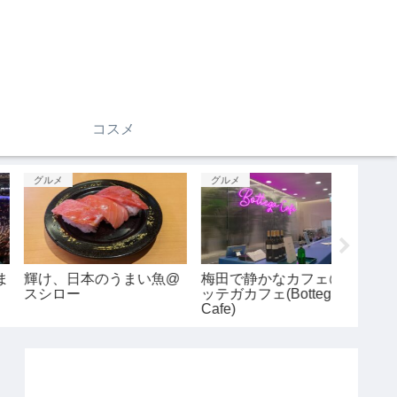
コスメ
グルメ
グルメ
コスメ
輝け、日本のうまい魚@
梅田で静かなカフェ@ボ
【スキ
スシロー
ッテガカフェ(Bottega
策&徹
Cafe)
ディ