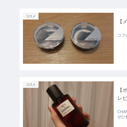
コスメ
【
コフ
コスメ
【ボ
レビ
CH
ぜひ