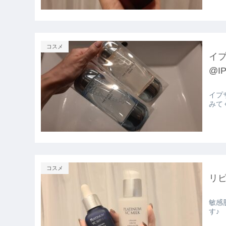
コスメ
イ
@I
イプ
みて
コスメ
リ
敏感
す♪