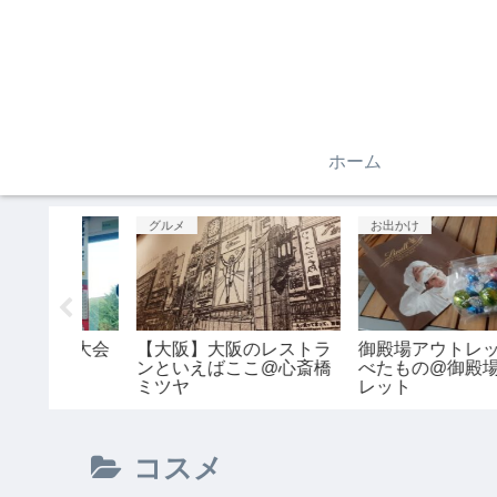
ホーム
グルメ
お出かけ
花火大会
【大阪】大阪のレストラ
御殿場アウトレットで
ンといえばここ@心斎橋
べたもの@御殿場アウ
ミツヤ
レット
コスメ