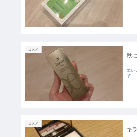
コスメ
秋に
エレ
ぞ！
コスメ
キ