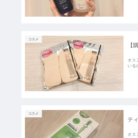
コスメ
【購
オス
いる
コスメ
テ
オス