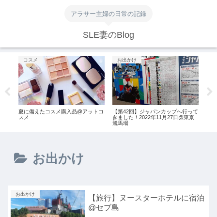
アラサー主婦の日常の記録
SLE妻のBlog
コスメ
お出かけ
グ
格的
夏に備えたコスメ購入品@アットコ
【第42回】ジャパンカップへ行って
吉祥
スメ
きました！2022年11月27日@東京
町氷
競馬場
お出かけ
お出かけ
【旅行】ヌースターホテルに宿泊
@セブ島