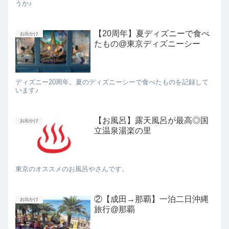
うか♪
【20周年】夏ディズニーで食べ
お出かけ
たもの@東京ディズニーシー
ディズニー20周年。夏のディズニーシーで食べたものを記録して
います♪
【お風呂】露天風呂が最高◎国
お出かけ
立温泉湯楽の里
東京のオススメのお風呂やさんです。
②【成田→那覇】一泊二日沖縄
お出かけ
旅行@那覇