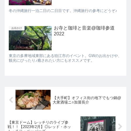
冬の沖縄旅行一泊二日の二日目です。沖縄旅行の参考にどうぞ♪
お寺と珈琲と音楽@珈琲参道
お出かけ
2022
東京の多摩地域東部にある狛江市のイベント。GWのお出かけや、
観光にぴったり♪癒されたい方にもオススメです。
【大手町】オフィス街の地下でもつ鍋@
大衆酒場ニ○加屋長介
【東京ドーム】レッチリのライブ参
戦！！【2023年2月】◎レッド・ホッ