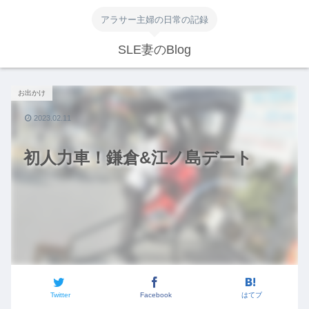
アラサー主婦の日常の記録
SLE妻のBlog
お出かけ
2023.02.11
初人力車！鎌倉&江ノ島デート
Twitter
Facebook
はてブ